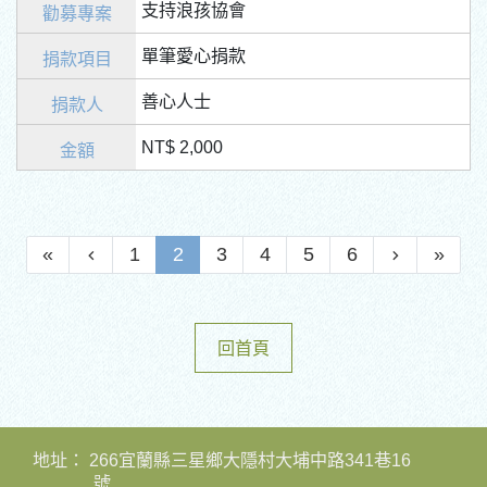
支持浪孩協會
單筆愛心捐款
善心人士
NT$ 2,000
«
1
2
3
4
5
6
»
回首頁
地址：
266宜蘭縣三星鄉大隱村大埔中路341巷16
號