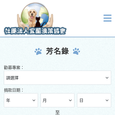
首頁
芳名錄
芳名錄
勸募專案：
捐款日期：
至